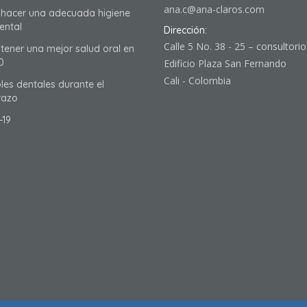
ana.c@ana-claros.com
hacer una adecuada higiene
ental
Dirección:
Calle 5 No. 38 - 25 – consultori
ener una mejor salud oral en
0
Edificio Plaza San Fernando
Cali - Colombia
les dentales durante el
azo
-19