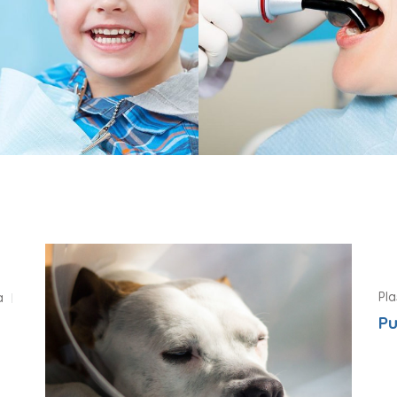
Dentist
Dentist
Pla
a
Pu