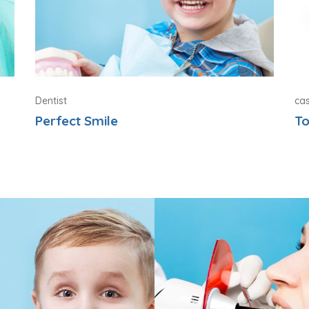
Dentist
cas
Perfect Smile
T
Perfect Smile
Top Health