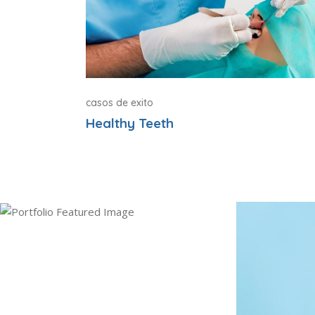
casos de exito
Healthy Teeth
Lactancia y tratamientos
dentales
Dentist
Higiene oral
Lactancia
odontología
Odontologo
salud oral