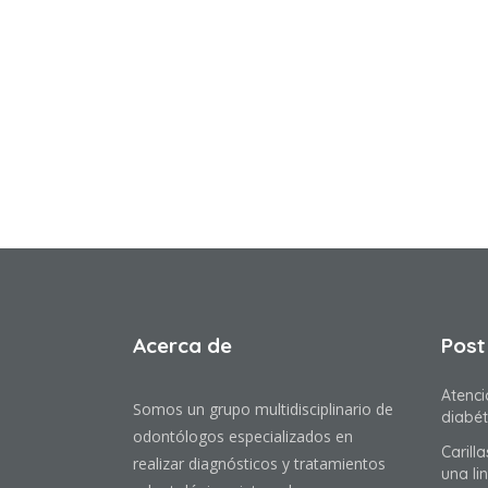
Acerca de
Post
Atenci
Somos un grupo multidisciplinario de
diabét
odontólogos especializados en
Carill
realizar diagnósticos y tratamientos
una li