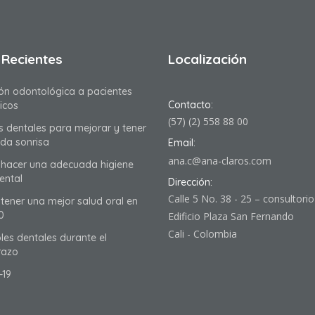
 Recientes
Localización
ón odontológica a pacientes
Contacto:
icos
(57) (2) 558 88 00
as dentales para mejorar y tener
nda sonrisa
Email:
ana.c@ana-claros.com
hacer una adecuada higiene
ental
Dirección:
Calle 5 No. 38 - 25 – consultori
ener una mejor salud oral en
0
Edificio Plaza San Fernando
Cali - Colombia
les dentales durante el
azo
-19