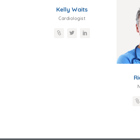
Kelly Waits
Cardiologist
erman
Ri
Nurse
N