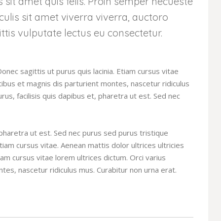
is sit amet quis felis. Proin semper necueste
aculis sit amet viverra viverra, auctoro
ttis vulputate lectus eu consectetur.
Donec sagittis ut purus quis lacinia. Etiam cursus vitae
tibus et magnis dis parturient montes, nascetur ridiculus
us, facilisis quis dapibus et, pharetra ut est. Sed nec
 pharetra ut est. Sed nec purus sed purus tristique
iam cursus vitae. Aenean mattis dolor ultrices ultricies
tiam cursus vitae lorem ultrices dictum. Orci varius
es, nascetur ridiculus mus. Curabitur non urna erat.