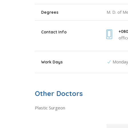
M. D. of M
Degrees
+080
Contact Info
offi
Monda
Work Days
Other Doctors
Plastic Surgeon