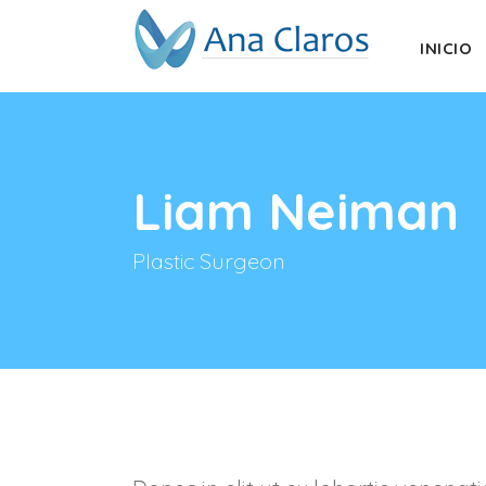
INICIO
Liam Neiman
Plastic Surgeon