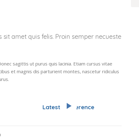
is sit amet quis felis. Proin semper necueste
Donec sagittis ut purus quis lacinia. Etiam cursus vitae
tibus et magnis dis parturient montes, nascetur ridiculus
urus.
Latest Conference
n