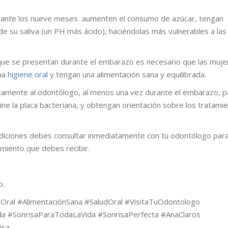
rante los nueve meses aumenten el consumo de azúcar, tengan
e su saliva (un PH más ácido), haciéndolas más vulnerables a las
que se presentan durante el embarazo es necesario que las muje
ma
higiene
oral
y tengan una alimentación sana y equilibrada.
camente al odontólogo, al menos una vez durante el embarazo, p
ine la placa bacteriana, y obtengan orientación sobre los tratami
ndiciones debes consultar inmediatamente con tu odontólogo par
amiento que debes recibir.
o.
ral #AlimentaciónSana #SaludOral #VisitaTuOdontologo
ada #SonrisaParaTodaLaVida #SonrisaPerfecta #AnaClaros
isa