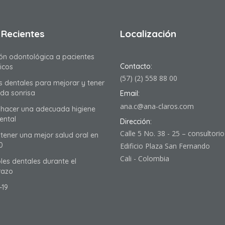
 Recientes
Localización
ón odontológica a pacientes
Contacto:
icos
(57) (2) 558 88 00
as dentales para mejorar y tener
nda sonrisa
Email:
ana.c@ana-claros.com
hacer una adecuada higiene
ental
Dirección:
Calle 5 No. 38 - 25 – consultori
ener una mejor salud oral en
0
Edificio Plaza San Fernando
Cali - Colombia
les dentales durante el
azo
-19