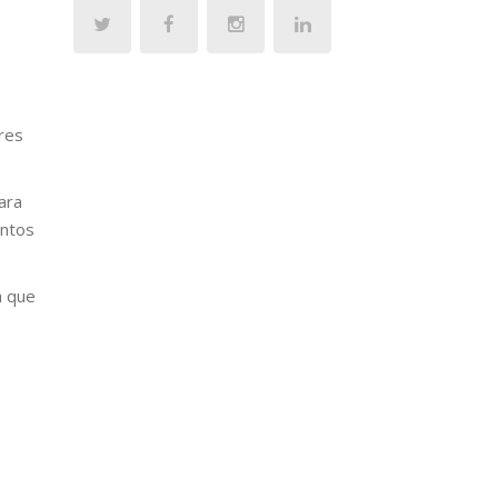
res
ara
entos
a que