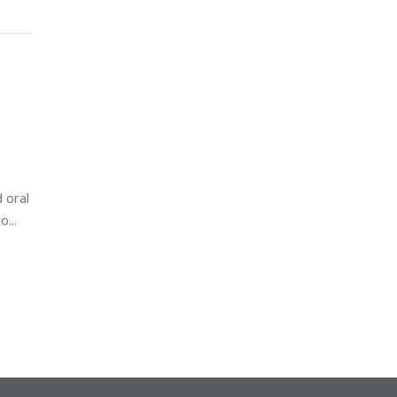
l
 oral
...