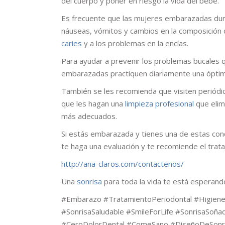
del cuerpo y poner en riesgo la vida del bebé.
Es frecuente que las mujeres embarazadas du
náuseas, vómitos y cambios en la composición d
caries
y a los problemas en la encías.
Para ayudar a prevenir los problemas bucales 
embarazadas practiquen diariamente una ópti
También se les recomienda que visiten periódi
que les hagan una
limpieza
profesional
que elim
más adecuados.
Si estás embarazada y tienes una de estas co
te haga una evaluación y te recomiende el trat
http://ana-claros.com/contactenos/
Una
sonrisa
para toda la vida te está esperand
#Embarazo #TratamientoPeriodontal #HigieneO
#SonrisaSaludable #SmileForLife #SonrisaSoñ
#CeroDolorDental #ComeSano #DiseñoDeSonr