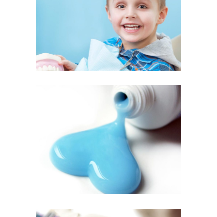
Perfect Smile
Dentist
Toothpaste
casos de exito