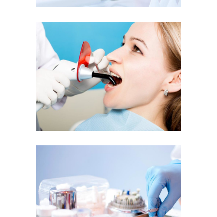
Top Health
Dentist
Prevent Pain
Dentist
Surgery