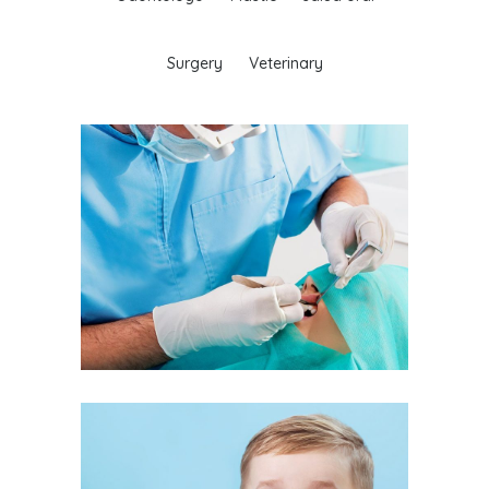
Surgery
Veterinary
Healthy Teeth
casos de exito