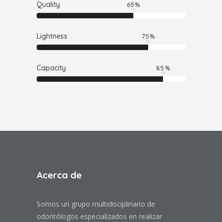
Quality
65
Lightness
75
Capacity
85
Acerca de
Somos un grupo multidisciplinario de
odontólogos especializados en realizar