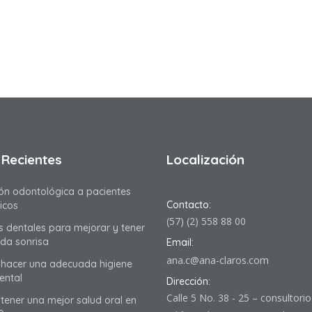
 Recientes
Localización
ón odontológica a pacientes
Contacto:
icos
(57) (2) 558 88 00
as dentales para mejorar y tener
nda sonrisa
Email:
ana.c@ana-claros.com
hacer una adecuada higiene
ental
Dirección:
Calle 5 No. 38 - 25 – consultori
ener una mejor salud oral en