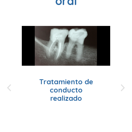
oral
o
Tratamiento de
r
conducto
realizado