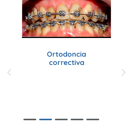
da
Ortodoncia
correctiva