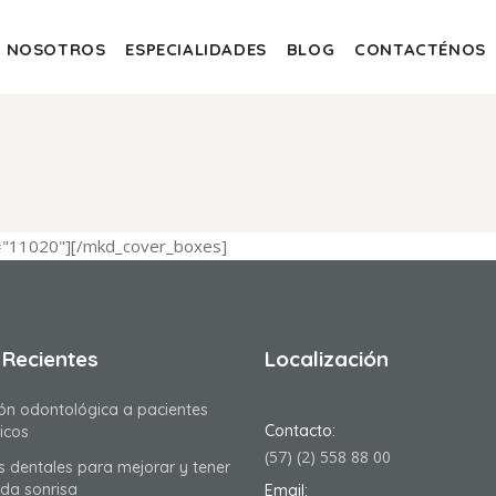
NOSOTROS
ESPECIALIDADES
BLOG
CONTACTÉNOS
="11020"][/mkd_cover_boxes]
 Recientes
Localización
ón odontológica a pacientes
Contacto:
icos
(57) (2) 558 88 00
as dentales para mejorar y tener
nda sonrisa
Email: