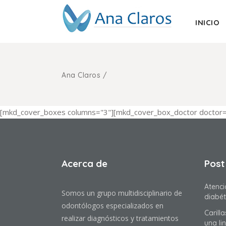
INICIO
Ana Claros
/
[mkd_cover_boxes columns="3"][mkd_cover_box_doctor doctor
Acerca de
Post
Atenci
Somos un grupo multidisciplinario de
diabét
odontólogos especializados en
Carill
realizar diagnósticos y tratamientos
una li