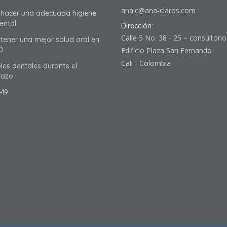
ana.c@ana-claros.com
hacer una adecuada higiene
ental
Dirección:
Calle 5 No. 38 - 25 – consultori
ener una mejor salud oral en
0
Edificio Plaza San Fernando
Cali - Colombia
les dentales durante el
azo
-19